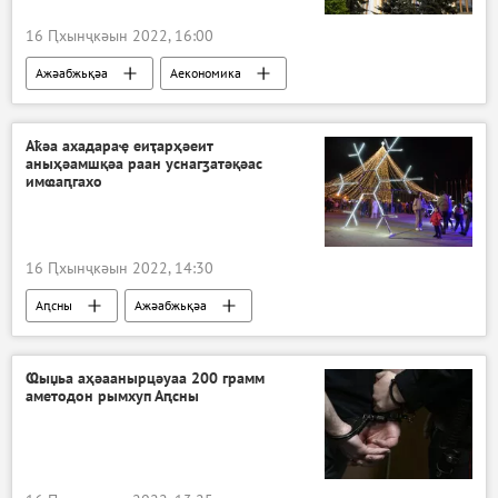
16 Ԥхынҷкәын 2022, 16:00
Ажәабжьқәа
Аекономика
Аҟәа ахадараҿ еиҭарҳәеит
аныҳәамшқәа раан уснагӡатәқәас
имҩаԥгахо
16 Ԥхынҷкәын 2022, 14:30
Аԥсны
Ажәабжьқәа
Ҩыџьа аҳәаанырцәуаа 200 грамм
аметодон рымхуп Аԥсны