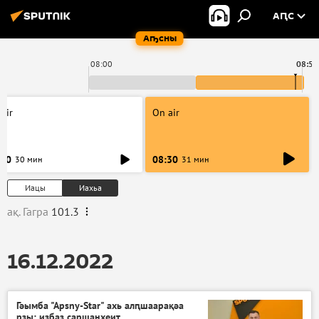
АԤС
Аҧсны
08:00
08:57
air
On air
:00
08:30
30 мин
31 мин
Иацы
Иахьа
ақ. Гагра
101.3
16.12.2022
Гәымба "Аpsny-Star" ахь алԥшаарақәа
рзы: избаз саршанхеит