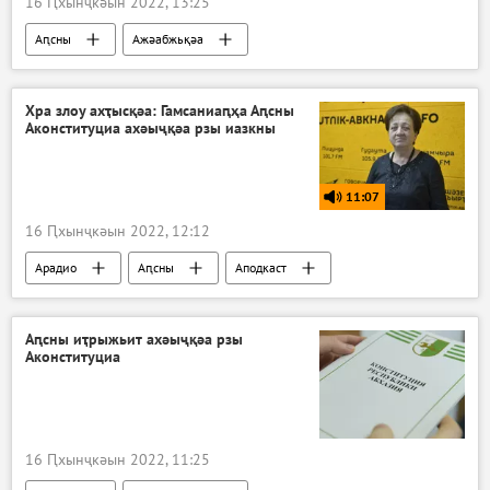
16 Ԥхынҷкәын 2022, 13:25
Аԥсны
Ажәабжьқәа
Хра злоу ахҭысқәа: Гамсаниаԥҳа Аԥсны
Аконституциа ахәыҷқәа рзы иазкны
11:07
16 Ԥхынҷкәын 2022, 12:12
Арадио
Аԥсны
Аподкаст
Хра злоу ахҭысқәа
Аԥсны иҭрыжьит ахәыҷқәа рзы
Аконституциа
16 Ԥхынҷкәын 2022, 11:25