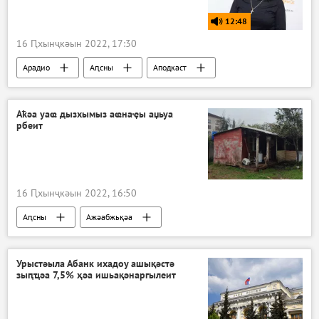
12:48
16 Ԥхынҷкәын 2022, 17:30
Арадио
Аԥсны
Аподкаст
Аҟәа уаҩ дызхымыз аҩнаҿы аџьуа
рбеит
16 Ԥхынҷкәын 2022, 16:50
Аԥсны
Ажәабжьқәа
Урыстәыла Абанк ихадоу ашықәстә
зыԥҵәа 7,5% ҳәа ишьақәнаргылеит