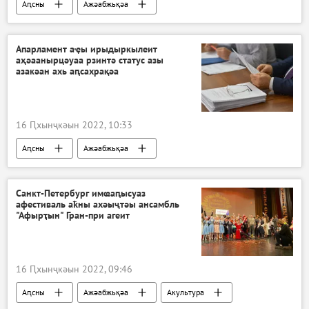
Аԥсны
Ажәабжьқәа
Апарламент аҿы ирыдыркылеит
аҳәаанырцәуаа рзинтә статус азы
азакәан ахь аԥсахрақәа
16 Ԥхынҷкәын 2022, 10:33
Аԥсны
Ажәабжьқәа
Санкт-Петербург имҩаԥысуаз
афестиваль аҟны ахәыҷтәы ансамбль
"Афырҭын" Гран-при агеит
16 Ԥхынҷкәын 2022, 09:46
Аԥсны
Ажәабжьқәа
Акультура