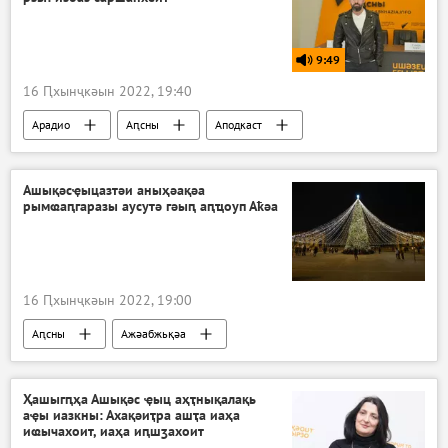
9:49
16 Ԥхынҷкәын 2022, 19:40
Арадио
Аԥсны
Аподкаст
Ашықәсҿыцазтәи аныҳәақәа
рымҩаԥгаразы аусутә гәыԥ аԥҵоуп Аҟәа
16 Ԥхынҷкәын 2022, 19:00
Аԥсны
Ажәабжьқәа
Ҳашыгԥҳа Ашықәс ҿыц аҳҭнықалақь
аҿы иазкны: Ахақәиҭра ашҭа иаҳа
иҩычахоит, иаҳа иԥшӡахоит