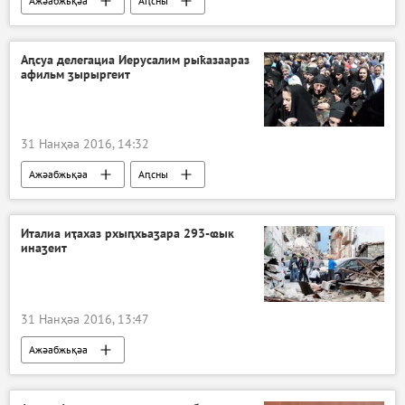
Ажәабжьқәа
Аԥсны
Аԥсуа делегациа Иерусалим рыҟазаараз
афильм ӡырыргеит
31 Нанҳәа 2016, 14:32
Ажәабжьқәа
Аԥсны
Италиа иҭахаз рхыԥхьаӡара 293-ҩык
инаӡеит
31 Нанҳәа 2016, 13:47
Ажәабжьқәа