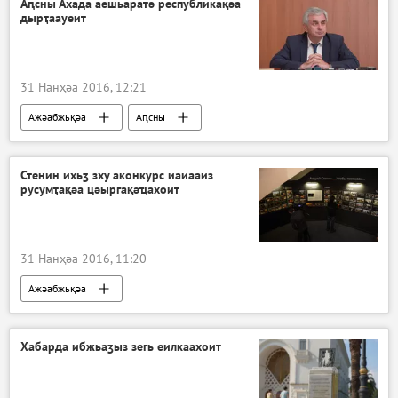
Аԥсны Ахада аешьаратә республикақәа
дырҭаауеит
31 Нанҳәа 2016, 12:21
Ажәабжьқәа
Аԥсны
Стенин ихьӡ зху аконкурс иаиааиз
русумҭақәа цәыргақәҵахоит
31 Нанҳәа 2016, 11:20
Ажәабжьқәа
Хабарда ибжьаӡыз зегь еилкаахоит