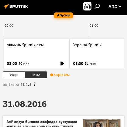
АԤС
Аҧсны
00:00
01:00
Ашьыжь Sputnik аҿы
Утро на Sputnik
08:00
08:30
30 мин
31 мин
Иацы
Иахьа
Аефир азы
ақ. Гагра
101.3
31.08.2016
ААУ аԥсуа бызшәа акафедра аусзуҩцәа
ҿарацәа аԥсшәа социалингвистикала