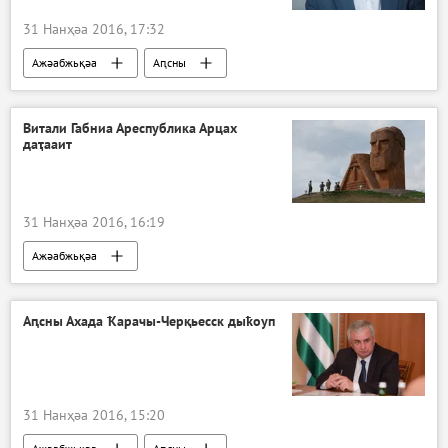
31 Нанҳәа 2016, 17:32
Ажәабжьқәа
Аԥсны
Витали Габниа Ареспублика Арцах
даҭааит
31 Нанҳәа 2016, 16:19
Ажәабжьқәа
Аԥсны Ахада Ҟарачы-Черқьесск дыҟоуп
31 Нанҳәа 2016, 15:20