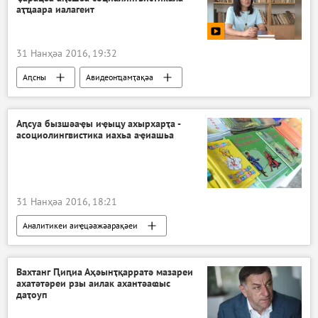
аҭҵаара иалагеит
31 Нанҳәа 2016, 19:32
Аԥсны
Авидеонҵамҭақәа
Аԥсуа бызшәаҿы иҿыцу ахырхарҭа -
асоциолингвистика иахьа аҿиашьа
31 Нанҳәа 2016, 18:21
Аналитикеи аиҿцәажәарақәеи
Ажәабжьқәа
Аԥсны
Вахтанг Ԥиԥиа Аҳәынҭқарратә мазареи
ахатәтәреи рзы аилак ахантәаҩыс
даҭоуп