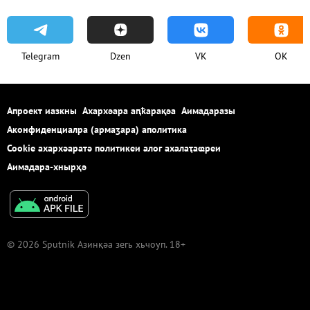
Telegram
Dzen
VK
OK
Апроект иазкны
Ахархәара аԥҟарақәа
Аимадаразы
Аконфиденциалра (армаӡара) аполитика
Cookie ахархәаратә политикеи алог ахалаҭаҩреи
Аимадара-хнырҳә
© 2026 Sputnik Азинқәа зегь хьчоуп. 18+