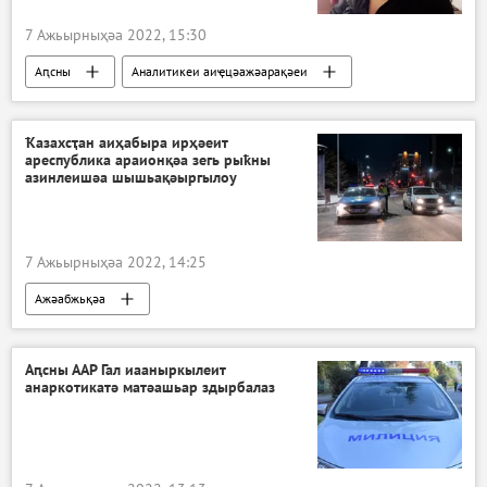
7 Ажьырныҳәа 2022, 15:30
Аԥсны
Аналитикеи аиҿцәажәарақәеи
Ҟазахсҭан аиҳабыра ирҳәеит
ареспублика араионқәа зегь рыҟны
азинлеишәа шышьақәыргылоу
7 Ажьырныҳәа 2022, 14:25
Ажәабжьқәа
Аԥсны ААР Гал иааныркылеит
анаркотикатә матәашьар здырбалаз