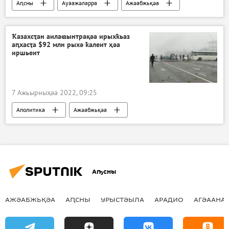
Аԥсны
Ауаажәларра
Ажәабжьқәа
Ҟазахсҭан аилаҩынтрақәа ирыхҟьаз
аԥхасҭа $92 млн рыхә ҟалеит ҳәа
иршьеит
7 Ажьырныҳәа 2022, 09:25
Аполитика
Ажәабжьқәа
Аҧсны
АЖӘАБЖЬҚӘА
АԤСНЫ
УРЫСТӘЫЛА
АРАДИО
АГӘААНАГ