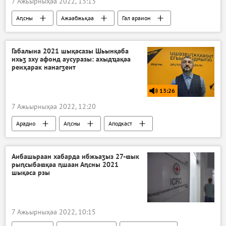
7 Ажьырныҳәа 2022, 13:13
Аԥсны
Ажәабжьқәа
Гал араион
Габалыиа 2021 шықәсазы Шьынқәба
ихьӡ зху афонд аусуразы: ахыдҵақәа
реиҳарак нанагӡеит
13:26
7 Ажьырныҳәа 2022, 12:20
Арадио
Аԥсны
Аподкаст
Аибашьраан хабарда ибжьаӡыз 27-ҩык
рыԥсыбаҩқәа ԥшаан Аԥсны 2021
шықәса рзы
7 Ажьырныҳәа 2022, 10:15