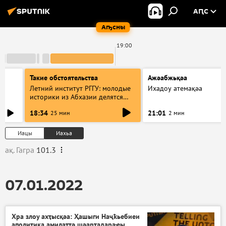
АԤС
Аҧсны
19:00
Такие обстоятельства
Ажәабжьқәа
Летний институт РГГУ: молодые
Ихадоу атемақәа
историки из Абхазии делятся
итогами проекта
18:34
21:01
25 мин
2 мин
Иацы
Иахьа
ақ. Гагра
101.3
07.01.2022
Хра злоу ахҭысқәа: Ҳашыги Наҷҟьебиеи
аполитика амилаҭтә шәарҭадараҿы