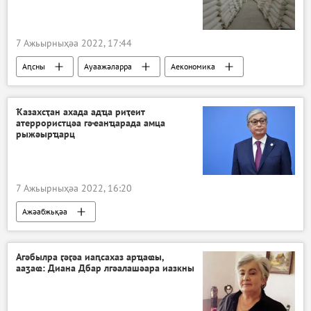
7 Ажьырныҳәа 2022, 17:44
Аԥсны
Ауаажәларра
Аекономика
Ажәабжьқәа
Ҟазахсҭан ахада адҵа риҭеит
атеррористцәа гәҽанҵарада амца
рыжәырҵарц
7 Ажьырныҳәа 2022, 16:20
Ажәабжьқәа
Агәбылра ӷәӷәа иаԥсахаз арҵаҩы,
ааӡаҩ: Диана Дбар лгәалашәара иазкны