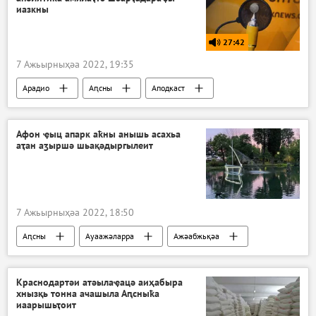
иазкны
27:42
7 Ажьырныҳәа 2022, 19:35
Арадио
Аԥсны
Аподкаст
Афон ҿыц апарк аҟны анышь асахьа
аҭан аӡыршә шьақәдыргылеит
7 Ажьырныҳәа 2022, 18:50
Аԥсны
Ауаажәларра
Ажәабжьқәа
Афон-ҿыц
Краснодартәи атәылаҿацә аиҳабыра
хнызқь тонна ачашыла Аԥсныҟа
иаарышьҭоит